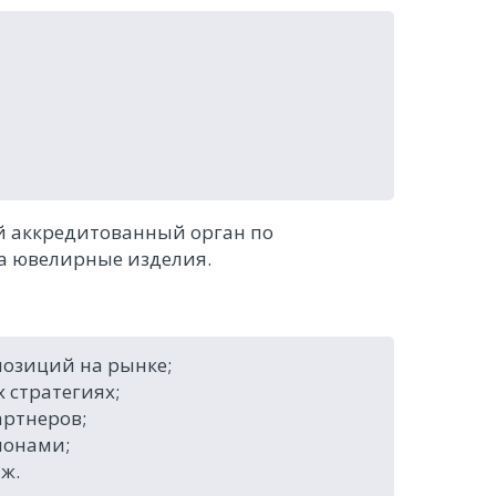
й аккредитованный орган по
а ювелирные изделия.
позиций на рынке;
 стратегиях;
артнеров;
лонами;
ж.