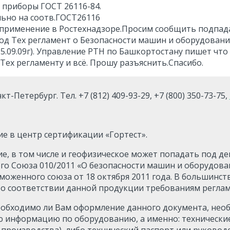
 приборы ГОСТ 26116-84.
ьно на соотв.ГОСТ26116
 применение в Ростехнадзоре.Просим сообщить подпад
од Тех регламент о Безопасности машин и оборудования
5.09.09г). Управление РТН по Башкортостану пишет чт
Тех регламенту и всё. Прошу разъяснить.Спасибо.
т-Петербург. Тел. +7 (812) 409-93-29, +7 (800) 350-73-75,
е в центр сертификации «Гортест».
е, в том числе и геофизическое может попадать под де
о Союза 010/2011 «О безопасности машин и оборудова
оженного союза от 18 октября 2011 года. В большинств
 соответствии данной продукции требованиям реглам
еобходимо ли Вам оформление данного документа, нео
 информацию по оборудованию, а именно: технические
производства), либо технический паспорт или руководс