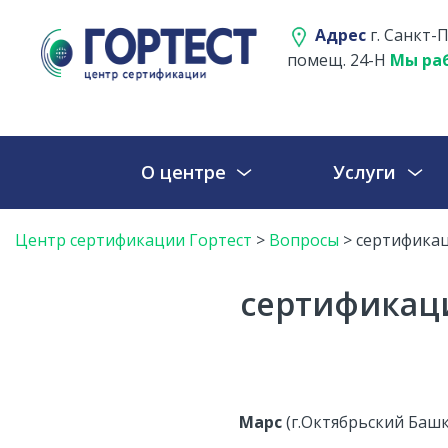
Адрес
г. Санкт-П
помещ. 24-Н
Мы раб
О центре
Услуги
Центр сертификации Гортест
>
Вопросы
>
сертификац
сертификаци
Марс
(г.Октябрьский Башк