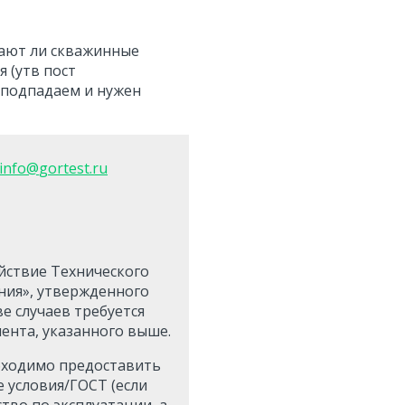
ают ли скважинные
 (утв пост
о подпадаем и нужен
info
@
gortest
.
ru
йствие Технического
ния», утвержденного
е случаев требуется
ента, указанного выше.
бходимо предоставить
 условия/ГОСТ (если
тво по эксплуатации, а