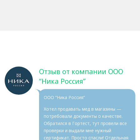
Отзыв от компании ООО
“Ника Россия”
ООО “Ника Россия”
Хотел продавать мед в магазины —
потребовали документы о качестве.
Обратился в Гортест, тут провели все
проверки и выдали мне нужный
сертификат. Просто спасли! Отдельная