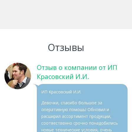
Отзывы
Отзыв о компании от ИП
Красовский И.И.
ИП Красовский И.И.
Девочки, спасибо большое за
оперативную помошь! Обновил и
расширил ассортимент продукции,
соотвественно срочно понадобились
новые технические условия, очень