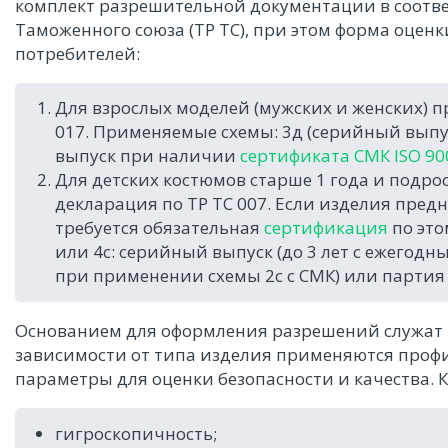
комплект разрешительной документации в соотве
Таможенного союза (ТР ТС), при этом форма оценк
потребителей:
Для взрослых моделей (мужских и женских) 
017. Применяемые схемы: 3д (серийный выпус
выпуск при наличии
сертификата СМК ISO 90
Для детских костюмов старше 1 года и подр
декларация по ТР ТС 007. Если изделия предн
требуется обязательная
сертификация
по это
или 4с: серийный выпуск (до 3 лет с ежегод
при применении схемы 2с с СМК) или партия (
Основанием для оформления разрешений служат р
зависимости от типа изделия применяются про
параметры для оценки безопасности и качества. 
гигроскопичность;