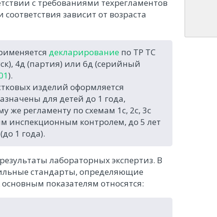
тствии с требованиями техрегламентов
и соответствия зависит от возраста
применяется
декларирование
по ТР ТС
к), 4д (партия) или 6д (серийный
01
).
остковых изделий оформляется
азначены для детей до 1 года,
му же регламенту по схемам 1с, 2с, 3с
ным инспекционным контролем, до 5 лет
до 1 года).
езультаты лабораторных экспертиз. В
фильные стандарты, определяющие
К основным показателям относятся: