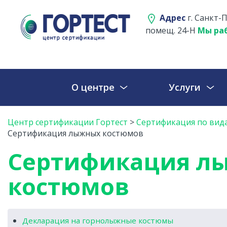
Адрес
г. Санкт-П
помещ. 24-Н
Мы раб
О центре
Услуги
Центр сертификации Гортест
>
Сертификация по вид
Сертификация лыжных костюмов
Сертификация л
костюмов
Декларация на горнолыжные костюмы