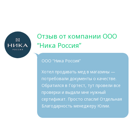
Отзыв от компании ООО
“Ника Россия”
ООО “Ника Россия”
Хотел продавать мед в магазины —
потребовали документы о качестве.
Обратился в Гортест, тут провели все
проверки и выдали мне нужный
сертификат. Просто спасли! Отдельная
Благодарность менеджеру Юлии.