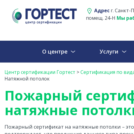
Адрес
г. Санкт-П
помещ. 24-Н
Мы раб
О центре
Услуги
Центр сертификации Гортест
>
Сертификация по вид
Натяжной потолок
Пожарный сертиф
натяжные потолк
Пожарный сертификат на натяжные потолки – эт
подтверждает, что продукция данного типа прош