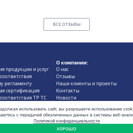
ВСЕ ОТЗЫВЫ
О компании:
я продукции и услуг
О нас
соответствия
Отзывы
у регламенту
Наши клиенты и проекты
ая сертификация
Контакты
соответствия ТР ТС
Новости
соответствия
Вопросы-Ответы
одолжая использовать сайт, вы разрешаете использование cooki
езопасности
Проверка документов
шаетесь с передачей обезличенных данных в системы веб-анали
пищевой продукции
Политика конфиденциальности
Политикой конфиденциальности
ISO 9001
Карта сайта
ХОРОШО