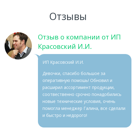
Отзывы
Отзыв о компании от ИП
Красовский И.И.
ИП Красовский И.И.
Девочки, спасибо большое за
оперативную помошь! Обновил и
расширил ассортимент продукции,
соотвественно срочно понадобились
новые технические условия, очень
помогла менеджер Галина, все сделали
и быстро и недорого!