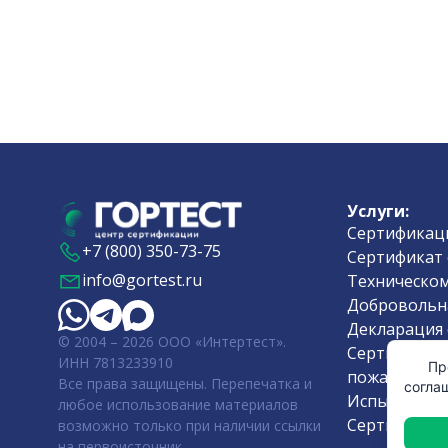
Услуги:
Сертификаци
+7 (800) 350-73-75
Сертификат 
info@gortest.ru
Техническом
Добровольн
Декларация 
© 2004 – 2026 ООО «Интертест».
Сертификат 
ИНН 7813233910
Пр
пожарной б
Все права защищены. Перепечатка и
согла
Испытания 
любое использование материалов
Сертификат 
возможно только при наличии ссылки
на первоисточник.