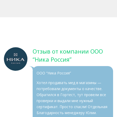
Отзыв от компании ООО
“Ника Россия”
ООО “Ника Россия”
Хотел продавать мед в магазины —
потребовали документы о качестве.
Обратился в Гортест, тут провели все
проверки и выдали мне нужный
сертификат. Просто спасли! Отдельная
Благодарность менеджеру Юлии.