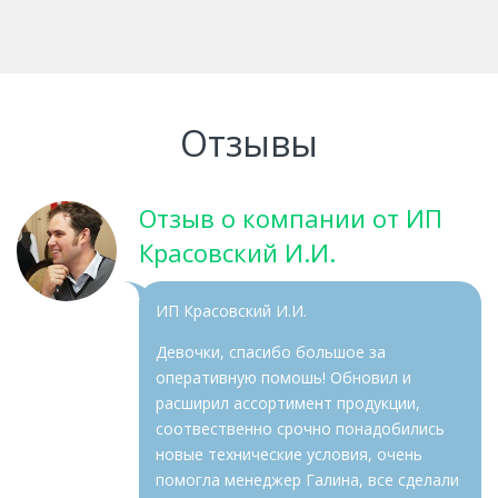
Отзывы
Отзыв о компании от ИП
Красовский И.И.
ИП Красовский И.И.
Девочки, спасибо большое за
оперативную помошь! Обновил и
расширил ассортимент продукции,
соотвественно срочно понадобились
новые технические условия, очень
помогла менеджер Галина, все сделали