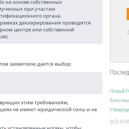
о на основе собственных
полученных при участии
ртификационного органа.
в рамках декларирования проводятся
рном центре или собственной
ля).
том заявителю дается выбор:
Послед
Новый Г
Внесены 
твующих этим требованиям,
ациях не имеют юридической силы и не
Утвержд
ВСЕ НО
ать установленные нормы, чтобы