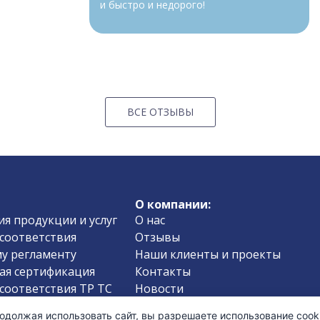
и быстро и недорого!
ВСЕ ОТЗЫВЫ
О компании:
я продукции и услуг
О нас
соответствия
Отзывы
у регламенту
Наши клиенты и проекты
ая сертификация
Контакты
соответствия ТР ТС
Новости
соответствия
Вопросы-Ответы
одолжая использовать сайт, вы разрешаете использование cooki