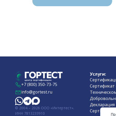
Услуги:
Сертификаци
+7 (800) 350-73-75
Сертификат 
info@gortest.ru
Техническом
Добровольн
Декларация 
© 2004 – 2026 ООО «Интертест».
Сертификат 
ИНН 7813233910
Пр