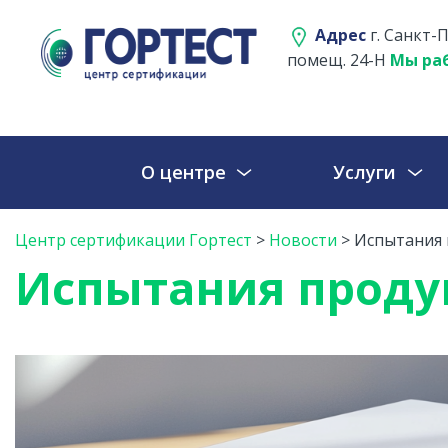
Адрес
г. Санкт-П
помещ. 24-Н
Мы раб
О центре
Услуги
Центр сертификации Гортест
>
Новости
>
Испытания 
Испытания проду