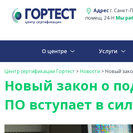
Адрес
г. Санкт-П
помещ. 24-Н
Мы раб
О центре
Услуги
Центр сертификации Гортест
>
Новости
>
Новый зако
Новый закон о п
ПО вступает в сил