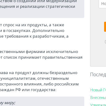
ьством о создании или модернизации
мещения и реализации стратегически
 спрос на их продукты, а также
 в госзакупках. Дополнительно
е требования к разработчикам, а
течественными фирмами исключительно
тот список принимает правительственная
ава на продукт должны безраздельно
Послед
 муниципалитетам, отечественным
остранного влияния, либо российским
раждан РФ или государства:
Новый Г
Внесены 
му миру;
Утвержд