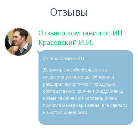
Отзывы
Отзыв о компании от ИП
Красовский И.И.
ИП Красовский И.И.
Девочки, спасибо большое за
оперативную помошь! Обновил и
расширил ассортимент продукции,
соотвественно срочно понадобились
новые технические условия, очень
помогла менеджер Галина, все сделали
и быстро и недорого!