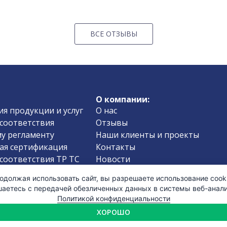
ВСЕ ОТЗЫВЫ
О компании:
я продукции и услуг
О нас
соответствия
Отзывы
у регламенту
Наши клиенты и проекты
ая сертификация
Контакты
соответствия ТР ТС
Новости
соответствия
Вопросы-Ответы
одолжая использовать сайт, вы разрешаете использование cooki
езопасности
Проверка документов
шаетесь с передачей обезличенных данных в системы веб-анали
пищевой продукции
Политика конфиденциальности
Политикой конфиденциальности
ISO 9001
Карта сайта
ХОРОШО