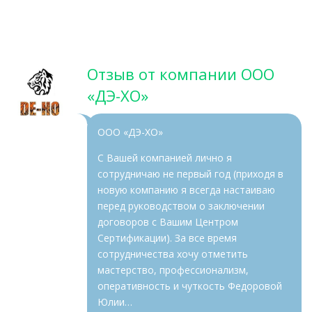
Отзыв от компании ООО
«ДЭ-ХО»
ООО «ДЭ-ХО»
С Вашей компанией лично я
сотрудничаю не первый год (приходя в
новую компанию я всегда настаиваю
перед руководством о заключении
договоров с Вашим Центром
Сертификации). За все время
сотрудничества хочу отметить
мастерство, профессионализм,
оперативность и чуткость Федоровой
Юлии…