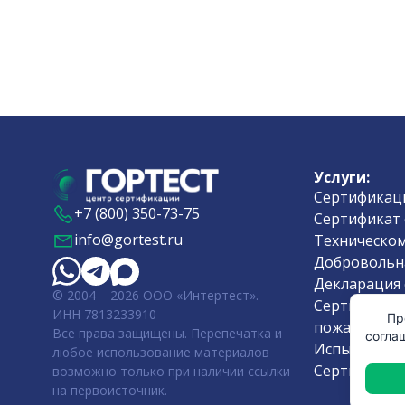
Услуги:
Сертификаци
+7 (800) 350-73-75
Сертификат 
info@gortest.ru
Техническом
Добровольн
Декларация 
© 2004 – 2026 ООО «Интертест».
Сертификат 
ИНН 7813233910
Пр
пожарной б
Все права защищены. Перепечатка и
согла
Испытания 
любое использование материалов
Сертификат 
возможно только при наличии ссылки
на первоисточник.