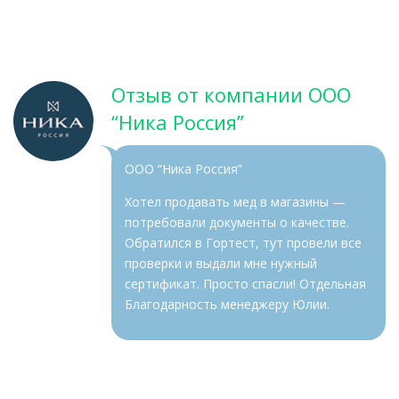
Отзыв от компании ООО
“Ника Россия”
ООО “Ника Россия”
Хотел продавать мед в магазины —
потребовали документы о качестве.
Обратился в Гортест, тут провели все
проверки и выдали мне нужный
сертификат. Просто спасли! Отдельная
Благодарность менеджеру Юлии.