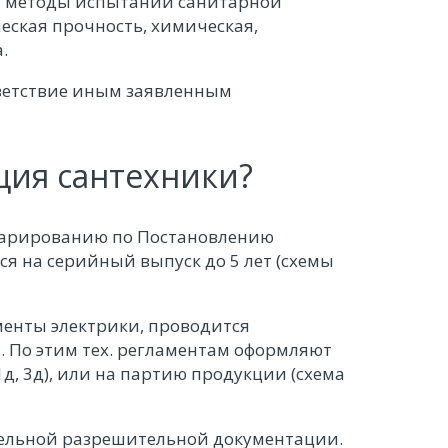
им методы испытаний санитарной
еская прочность, химическая,
.
тветствие иным заявленным
ция сантехники?
ларированию по Постановлению
я на серийный выпуск до 5 лет (схемы
менты электрики, проводится
1. По этим тех. регламентам оформляют
д, 3д), или на партию продукции (схема
ельной разрешительной документации.