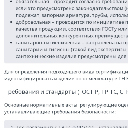
обязательная – проходит согласно требовани
если это предусмотрено законодательством 
подлежат, запорная арматура, трубы, испол
добровольная – проводится по инициативе 
качества продукции, соответствия ГОСТу или 
дополнительных конкурентных преимуществ
санитарно-гигиеническая – направлена на п
санитарии и гигиены (такой вид экспертизы 
сантехнические изделия предусмотрены для 
Для определения подходящего вида сертификац
идентифицировать изделие по номенклатуре ТН В
Требования и стандарты (ГОСТ Р, ТР ТС, СГ
Основные нормативные акты, регулирующие оцен
устанавливающие требования безопасности:
Тех. регламенты: ТР ТС 004/2011 – устанавл