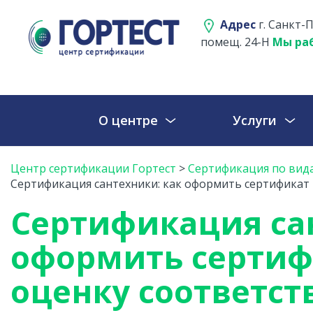
Адрес
г. Санкт-П
помещ. 24-Н
Мы раб
О центре
Услуги
Центр сертификации Гортест
>
Сертификация по вид
Сертификация сантехники: как оформить сертификат 
Сертификация са
оформить сертиф
оценку соответст